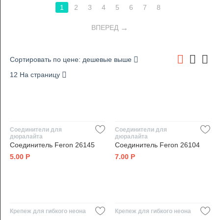
1
2
3
4
5
6
7
8
ВПЕРЕД
Сортировать по цене: дешевые выше
12 На страницу
Соединители для
Соединители для
дюралайта
дюралайта
Соединитель Feron 26145
Соединитель Feron 26104
5.00
Р
7.00
Р
Крепеж для гибкого неона
Крепеж для гибкого неона