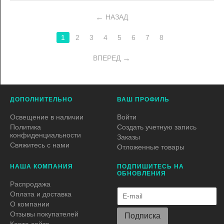
НАЗАД
1
2
3
4
5
6
7
8
ВПЕРЕД
ДОПОЛНИТЕЛЬНО
ВАШ ПРОФИЛЬ
Освещение в наличии
Войти
Политика
Создать учетную запись
конфиденциальности
Заказы
Свяжитесь с нами
Отложенные товары
НАША КОМПАНИЯ
ПОДПИШИТЕСЬ НА
ОБНОВЛЕНИЯ
Распродажа
Оплата и доставка
О компании
Отзывы покупателей
Подписка
Карта сайта